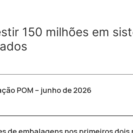
stir 150 milhões em sis
cados
ração POM – junho de 2026
s de embalagens nos primeiros dois 