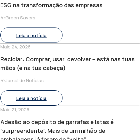
ESG na transformação das empresas
in
Green Savers
Leia a notícia
Maio 24, 2026
Reciclar: Comprar, usar, devolver – está nas tuas
mãos (e na tua cabeça)
in
Jornal de Notícias
Leia a notícia
Maio 21, 2026
Adesão ao depósito de garrafas e latas é
“surpreendente”. Mais de um milhão de
embalagens já foram de “volta”